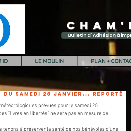
CHAM'
Bulletin d' Adhésion à imp
'ID
LE MOULIN
PLAN + CONTA
" du samedi 28 janvier... REPORTÉ
météorologiques prévues pour le samedi 28 
e des "livres en libertés" ne sera pas en mesure de 
s tenons à préserver la santé de nos bénévoles d'une 