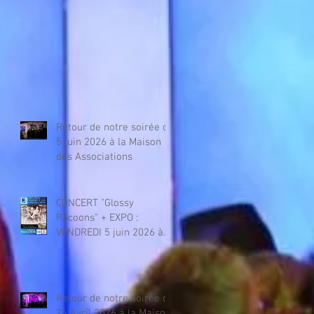
Retour de notre soirée du
5 juin 2026 à la Maison
des Associations
CONCERT "Glossy
Racoons" + EXPO :
VENDREDI 5 juin 2026 à
la Maison des
Associations
Retour de notre soirée du
24 Avril 2026 à la Maison