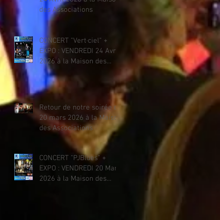
des Associations
CONCERT "Vert·ciel" +
EXPO : VENDREDI 24 Avril
2026 à la Maison des
Associations
Retour de notre soirée du
20 mars 2026 à la Maison
des Associations
CONCERT "PJBlues" +
EXPO : VENDREDI 20 Mars
2026 à la Maison des
Associations