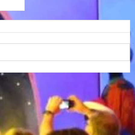
tre
uin
son
ions