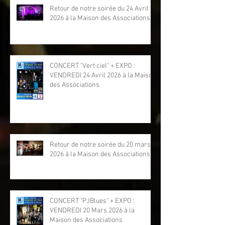
Retour de notre soirée du 24 Avril
2026 à la Maison des Associations
CONCERT "Vert·ciel" + EXPO :
VENDREDI 24 Avril 2026 à la Maison
des Associations
Retour de notre soirée du 20 mars
2026 à la Maison des Associations
CONCERT "PJBlues" + EXPO :
VENDREDI 20 Mars 2026 à la
Maison des Associations