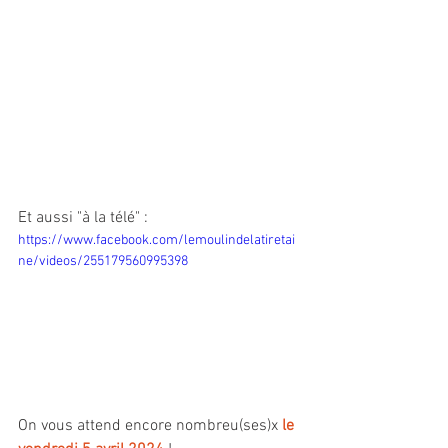
Et aussi "à la télé" :
https://www.facebook.com/lemoulindelatiretai
ne/videos/255179560995398
On vous attend encore nombreu(ses)x 
le 