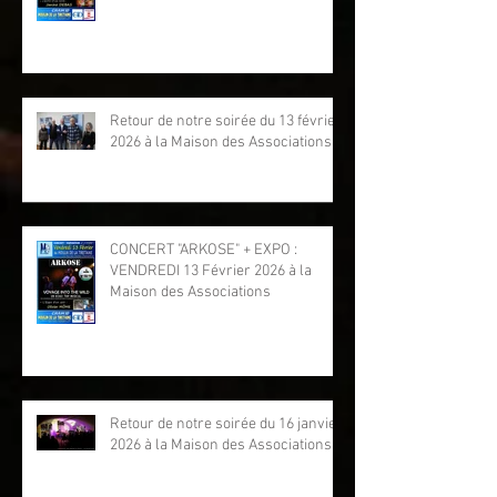
Retour de notre soirée du 13 février
2026 à la Maison des Associations
CONCERT "ARKOSE" + EXPO :
VENDREDI 13 Février 2026 à la
Maison des Associations
Retour de notre soirée du 16 janvier
2026 à la Maison des Associations