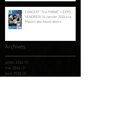
CONCERT "Trio YHKNĒ" + EXPO :
VENDREDI 16 Janvier 2026 à la
Maison des Associations
Archives
juillet 2026
(1)
1 post
mai 2026
(2)
2 posts
avril 2026
(2)
2 posts
mars 2026
(1)
1 post
février 2026
(2)
2 posts
janvier 2026
(2)
2 posts
décembre 2025
(3)
3 posts
novembre 2025
(1)
1 post
octobre 2025
(2)
2 posts
septembre 2025
(3)
3 posts