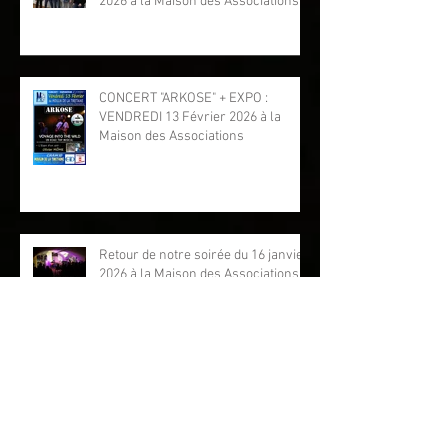
2026 à la Maison des Associations
CONCERT "ARKOSE" + EXPO :
VENDREDI 13 Février 2026 à la
Maison des Associations
Retour de notre soirée du 16 janvier
2026 à la Maison des Associations
CONCERT "Trio YHKNĒ" + EXPO :
VENDREDI 16 Janvier 2026 à la
Maison des Associations