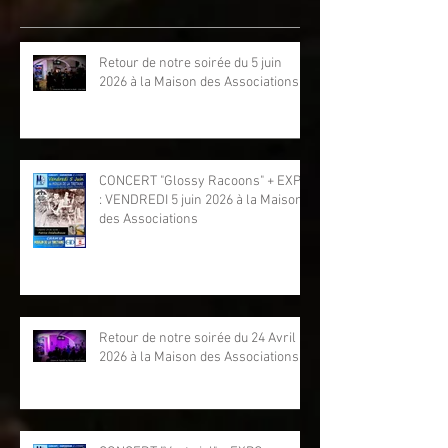
Retour de notre soirée du 5 juin
2026 à la Maison des Associations
CONCERT "Glossy Racoons" + EXPO
: VENDREDI 5 juin 2026 à la Maison
des Associations
Retour de notre soirée du 24 Avril
2026 à la Maison des Associations