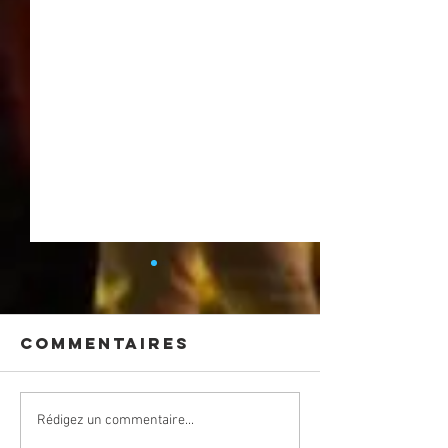
Commentaires
CONCERT
Retour 
Rédigez un commentaire...