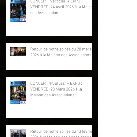
CONCERT "Vert·ciel" + EXPO :
VENDREDI 24 Avril 2026 à la Maison
des Associations
Retour de notre soirée du 20 mars
2026 à la Maison des Associations
CONCERT "PJBlues" + EXPO :
VENDREDI 20 Mars 2026 à la
Maison des Associations
Retour de notre soirée du 13 février