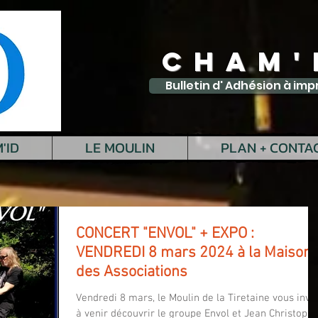
CHAM'
Bulletin d' Adhésion à imp
'ID
LE MOULIN
PLAN + CONTA
CONCERT "ENVOL" + EXPO :
VENDREDI 8 mars 2024 à la Maison
des Associations
Vendredi 8 mars, le Moulin de la Tiretaine vous invit
à venir découvrir le groupe Envol et Jean Christophe