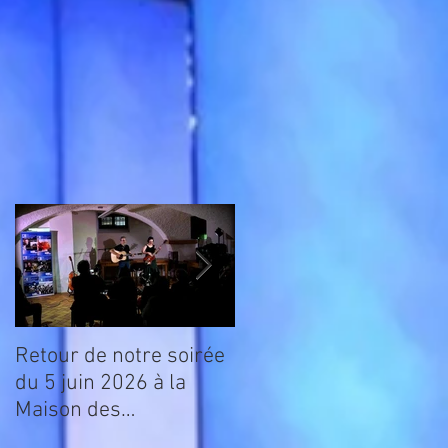
n
de
Retour de notre soirée
CONCERT "Glossy
du 5 juin 2026 à la
Racoons" + EXPO :
Maison des
VENDREDI 5 juin 2026
Associations
à la Maison des