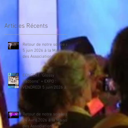
Associations
Articles Récents
Retour de notre soirée du
5 juin 2026 à la Maison
des Associations
CONCERT "Glossy
Racoons" + EXPO :
VENDREDI 5 juin 2026 à
la Maison des
Associations
Retour de notre soirée du
24 Avril 2026 à la Maison
des Associations