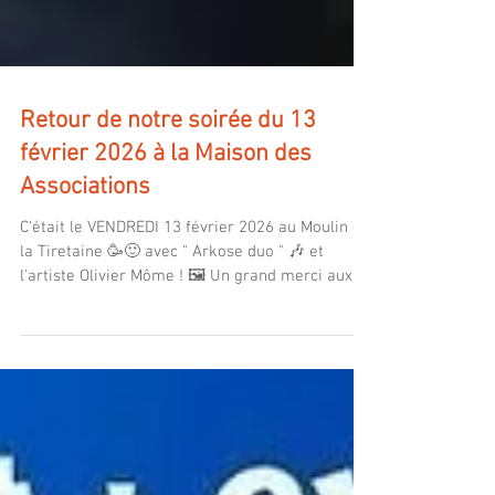
Retour de notre soirée du 13
février 2026 à la Maison des
Associations
C'était le VENDREDI 13 février 2026 au Moulin de
la Tiretaine 🥳🙂 avec " Arkose duo " 🎶 et
l'artiste Olivier Môme ! 🖼 Un grand merci aux
artistes et au public venu encore nombreux !!!
Une petite vidéo de ce bon moment ! Et un bel
Article dans "La Montagne" !.. Prochaine soirée
le vendredi 20 mars avec PJBlues !!!