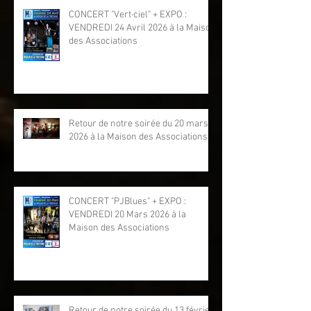
CONCERT "Vert·ciel" + EXPO :
VENDREDI 24 Avril 2026 à la Maison
des Associations
Retour de notre soirée du 20 mars
2026 à la Maison des Associations
CONCERT "PJBlues" + EXPO :
VENDREDI 20 Mars 2026 à la
Maison des Associations
Retour de notre soirée du 13 février