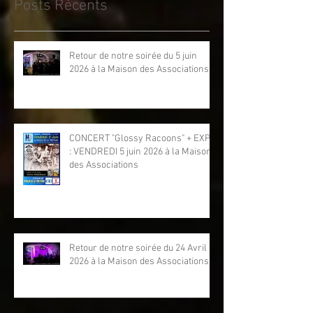
Posts Récents
Retour de notre soirée du 5 juin
2026 à la Maison des Associations
CONCERT "Glossy Racoons" + EXPO
: VENDREDI 5 juin 2026 à la Maison
des Associations
Retour de notre soirée du 24 Avril
2026 à la Maison des Associations