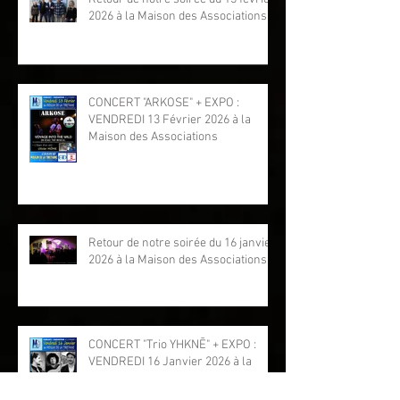
2026 à la Maison des Associations
CONCERT "ARKOSE" + EXPO :
VENDREDI 13 Février 2026 à la
Maison des Associations
Retour de notre soirée du 16 janvier
2026 à la Maison des Associations
CONCERT "Trio YHKNĒ" + EXPO :
VENDREDI 16 Janvier 2026 à la
Maison des Associations