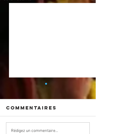
Commentaires
CONCERT
Retour 
Rédigez un commentaire...